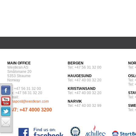
MAIN OFFICE
BERGEN
NOR
Westkran AS
Tel: +47 56 31 32 00
Tel:
Smålonane 20
5353 Straume
HAUGESUND
OSL
Norway
Tel: +47 40 00 32 20
Tel:
Tel:
Tel: +47 56 31 32 00
KRISTIANSAND
Fax: +47 56 31 32 20
Tel: +47 40 00 32 20
STA
E-mail:
Tel:
firmapost@westkran.com
NARVIK
Tel: +47 40 00 32 99
SW
24/7: +47 4000 3200
Tel: