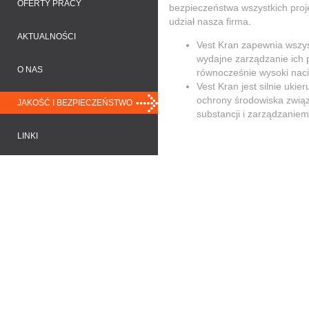
OFERTY PRACY
bezpieczeństwa wszystkich proj
udział nasza firma.
AKTUALNOŚCI
Vest Kran zapewnia wszy
wydajne zarządzanie ich 
O NAS
równocześnie wysoki naci
Vest Kran jest silnie ukie
ochrony środowiska związ
JAKOŚĆ I BEZPIECZEŃSTWO
substancji i zarządzanie
LINKI