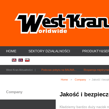
HOME
SEKTORY DZIAŁALNOŚCI
PRODUKTY&SE
West Kran Aktualności |
Podczas pobytu na BAUMA...
Ekspansja międzynar
Home
>
Company
> Jakość i bezp
Company
Jakość i bezpiec
Kładziemy bardzo duży nacisk na 