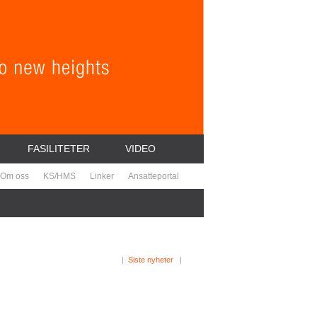
FASILITETER
VIDEO
Om oss
KS/HMS
Linker
Ansatteportal
|
Siste nyheter
|