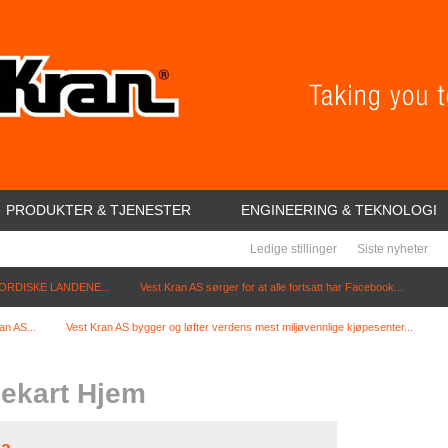
PRODUKTER & TJENESTER
ENGINEERING & TEKNOLOGI
Ledige stillinger
Siste nyheter
ORDISKE LANDENE...
Vest Kran AS sørger for at alle fortsatt har Facebook...
an AS...
Vest Kran AS bygger og løfter verdens mest miljøvennlige kjøpesenter...
dekart Hjem