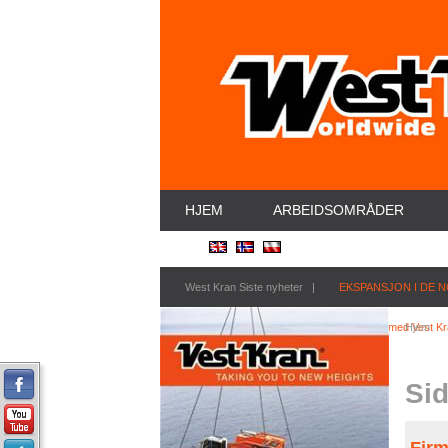
HJEM
ARBEIDSOMRÅDER
West Kran Siste nyheter |
EKSPANSJON I DE N
Nordex har inngått en langsiktig avtale med Vest Kr
Hjem
Si