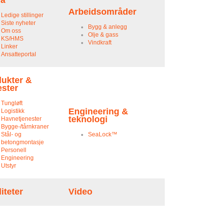
ma
Arbeidsområder
Ledige stillinger
Siste nyheter
Bygg & anlegg
Om oss
Olje & gass
KS/HMS
Vindkraft
Linker
Ansatteportal
ukter &
ester
Tungløft
Engineering &
Logistikk
teknologi
Havnetjenester
Bygge-/tårnkraner
Stål- og
SeaLock™
betongmontasje
Personell
Engineering
Utstyr
liteter
Video