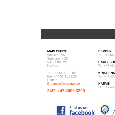
MAIN OFFICE
BERGEN
Westkran AS
Tel: +47 56
Smålonane 20
5353 Straume
HAUGESU
Norway
Tel: +47 40
Tel: +47 56 31 32 00
KRISTIAN
Fax: +47 56 31 32 20
Tel: +47 40
E-mail:
firmapost@westkran.com
NARVIK
Tel: +47 40
24/7: +47 4000 3200