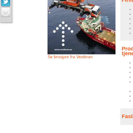
Fir
Prod
tjen
Se brosjyre fra Vestkran
Fasi