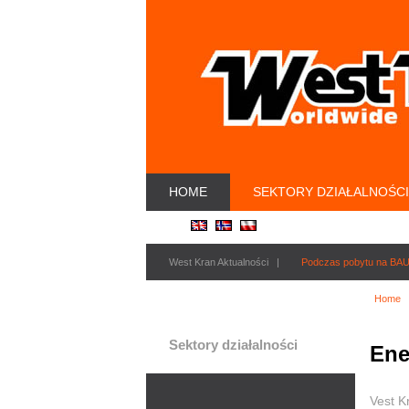
HOME
SEKTORY DZIAŁALNOŚCI
West Kran Aktualności |
Podczas pobytu na BAU
Home
Sektory działalności
Ene
Vest K