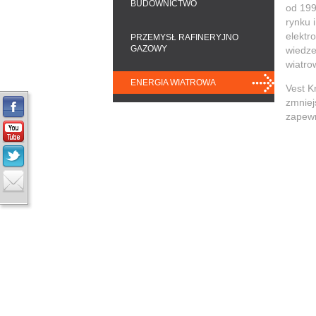
BUDOWNICTWO
od 199
rynku 
elektr
PRZEMYSŁ RAFINERYJNO
GAZOWY
wiedze
wiatro
ENERGIA WIATROWA
Vest K
zmniej
zapewn