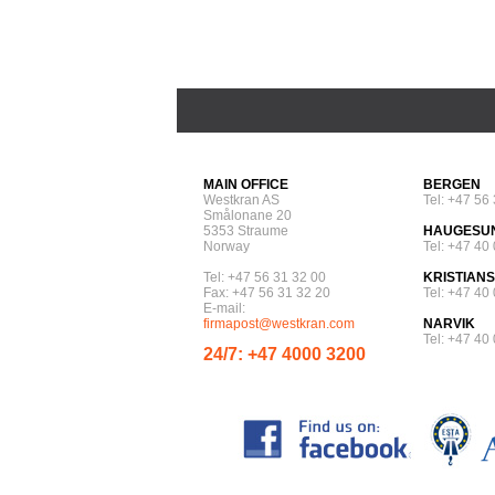
MAIN OFFICE
BERGEN
Westkran AS
Tel: +47 56
Smålonane 20
5353 Straume
HAUGESU
Norway
Tel: +47 40
Tel: +47 56 31 32 00
KRISTIAN
Fax: +47 56 31 32 20
Tel: +47 40
E-mail:
firmapost@westkran.com
NARVIK
Tel: +47 40
24/7: +47 4000 3200