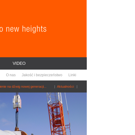
VIDEO
O nas
Jakość i bezpieczeństwo
Linki
nie na dźwig nowej generacji...
|
Aktualności
|