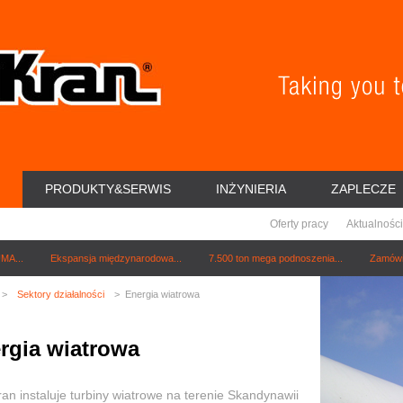
PRODUKTY&SERWIS
INŻYNIERIA
ZAPLECZE
Oferty pracy
Aktualności
MA...
Ekspansja międzynarodowa...
7.500 ton mega podnoszenia...
Zamówie
>
Sektory działalności
> Energia wiatrowa
rgia wiatrowa
ran instaluje turbiny wiatrowe na terenie Skandynawii